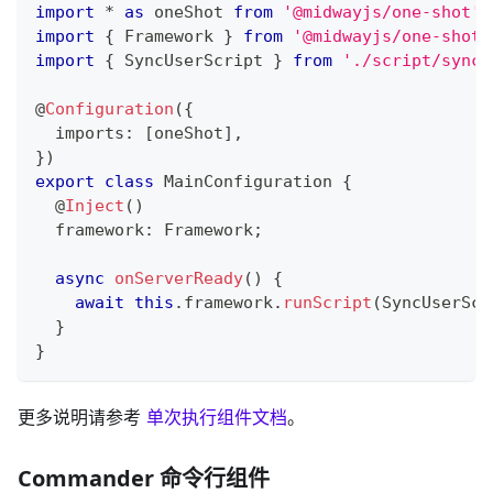
import
*
as
 oneShot 
from
'@midwayjs/one-shot'
;
import
{
 Framework 
}
from
'@midwayjs/one-shot'
import
{
 SyncUserScript 
}
from
'./script/syncU
@
Configuration
(
{
  imports
:
[
oneShot
]
,
}
)
export
class
MainConfiguration
{
@
Inject
(
)
  framework
:
 Framework
;
async
onServerReady
(
)
{
await
this
.
framework
.
runScript
(
SyncUserScr
}
}
更多说明请参考
单次执行组件文档
。
Commander 命令行组件