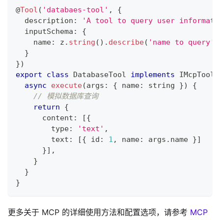
@
Tool
(
'databaes-tool'
,
{
  description
:
'A tool to query user informati
  inputSchema
:
{
    name
:
 z
.
string
(
)
.
describe
(
'name to query'
)
}
}
)
export
class
DatabaseTool
implements
IMcpTool
async
execute
(
args
:
{
 name
:
string
}
)
{
// 模拟数据库查询
return
{
      content
:
[
{
        type
:
'text'
,
        text
:
[
{
 id
:
1
,
 name
:
 args
.
name 
}
]
}
]
,
}
}
}
更多关于 MCP 的详细使用方法和配置选项，请参考
MCP