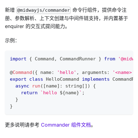
新增
命令行组件，提供命令注
@midwayjs/commander
册、参数解析、上下文创建与中间件链支持，并内置基于
enquirer 的交互式提问能力。
示例：
import
{
 Command
,
 CommandRunner 
}
from
'@midwa
@
Command
(
{
 name
:
'hello'
,
 arguments
:
'<name>'
export
class
HelloCommand
implements
CommandRu
async
run
(
[
name
]
:
string
[
]
)
{
return
`
hello 
${
name
}
`
;
}
}
更多说明请参考
Commander 组件文档
。