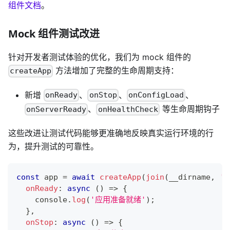
组件文档
。
Mock 组件测试改进
针对开发者测试体验的优化，我们为 mock 组件的
方法增加了完整的生命周期支持：
createApp
新增
、
、
、
onReady
onStop
onConfigLoad
、
等生命周期钩子
onServerReady
onHealthCheck
这些改进让测试代码能够更准确地反映真实运行环境的行
为，提升测试的可靠性。
const
 app 
=
await
createApp
(
join
(
__dirname
,
'f
onReady
:
async
(
)
=>
{
console
.
log
(
'应用准备就绪'
)
;
}
,
onStop
:
async
(
)
=>
{