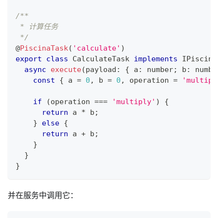
/**
 * 计算任务
 */
@
PiscinaTask
(
'calculate'
)
export
class
CalculateTask
implements
IPiscina
async
execute
(
payload
:
{
 a
:
number
;
 b
:
numbe
const
{
 a 
=
0
,
 b 
=
0
,
 operation 
=
'multipl
if
(
operation 
===
'multiply'
)
{
return
 a 
*
 b
;
}
else
{
return
 a 
+
 b
;
}
}
}
并在服务中调用它：