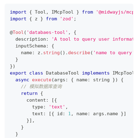
import
{
 Tool
,
 IMcpTool 
}
from
'@midwayjs/mcp'
import
{
 z 
}
from
'zod'
;
@
Tool
(
'databaes-tool'
,
{
  description
:
'A tool to query user informati
  inputSchema
:
{
    name
:
 z
.
string
(
)
.
describe
(
'name to query'
)
}
}
)
export
class
DatabaseTool
implements
IMcpTool
async
execute
(
args
:
{
 name
:
string
}
)
{
// 模拟数据库查询
return
{
      content
:
[
{
        type
:
'text'
,
        text
:
[
{
 id
:
1
,
 name
:
 args
.
name 
}
]
}
]
,
}
}