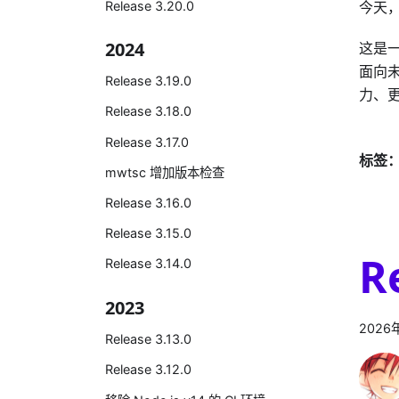
Release 3.20.0
今天，
2024
这是一
面向未
Release 3.19.0
力、
Release 3.18.0
Release 3.17.0
标签
mwtsc 增加版本检查
Release 3.16.0
Release 3.15.0
R
Release 3.14.0
2023
2026
Release 3.13.0
Release 3.12.0