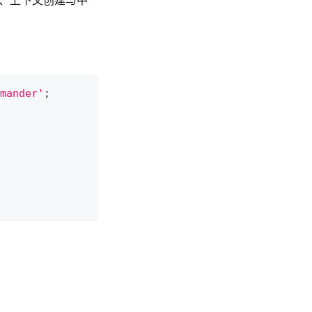
、上下文创建与中
mander'
;