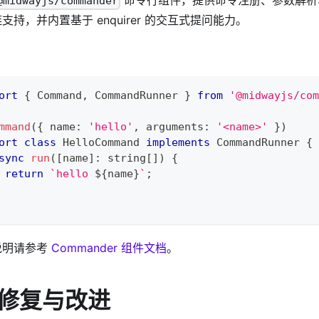
命令行组件，提供命令注册、参数解析
@midwayjs/commander
支持，并内置基于 enquirer 的交互式提问能力。
：
ort
{
 Command
,
 CommandRunner 
}
from
'@midwayjs/com
mmand
(
{
 name
:
'hello'
,
 arguments
:
'<name>'
}
)
ort
class
HelloCommand
implements
CommandRunner
{
sync
run
(
[
name
]
:
string
[
]
)
{
return
`
hello 
${
name
}
`
;
说明请参考
Commander 组件文档
。
 修复与改进