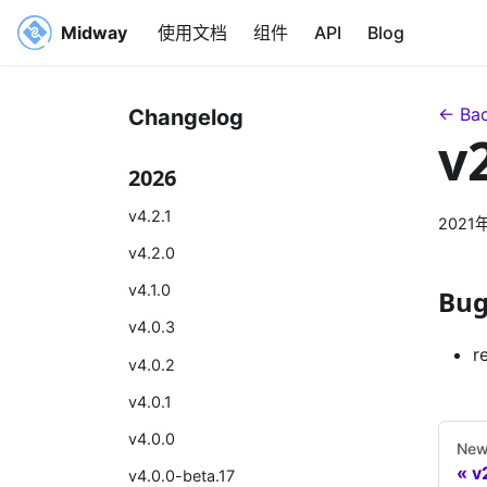
Midway
使用文档
组件
API
Blog
← Bac
Changelog
v
2026
v4.2.1
2021
v4.2.0
v4.1.0
Bug
v4.0.3
r
v4.0.2
v4.0.1
v4.0.0
New
v
v4.0.0-beta.17