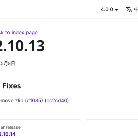
4.0.0
k to index page
2.10.13
年5月8日
 Fixes
emove zlib (
#1035
) (
cc2cd40
)
er release
2.10.14