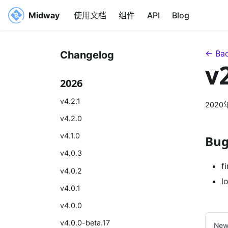
Midway
使用文档
组件
API
Blog
← Bac
Changelog
v
2026
v4.2.1
2020
v4.2.0
v4.1.0
Bug
v4.0.3
f
v4.0.2
l
v4.0.1
v4.0.0
v4.0.0-beta.17
New