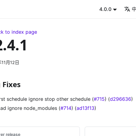
4.0.0
k to index page
2.4.1
年11月12日
 Fixes
irst schedule ignore stop other schedule (
#715
) (
d296636
)
oad ignore node_modules (
#714
) (
ad13f13
)
er release