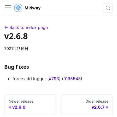
Midway
← Back to index page
v2.6.8
2021年1月6日
Bug Fixes
force add logger (
#793
) (
f095543
)
Newer release
Older release
v2.6.9
v2.6.7