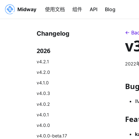
Midway
使用文档
组件
API
Blog
← Bac
Changelog
v
2026
v4.2.1
2022
v4.2.0
v4.1.0
Bug
v4.0.3
I
v4.0.2
v4.0.1
Fea
v4.0.0
k
v4.0.0-beta.17