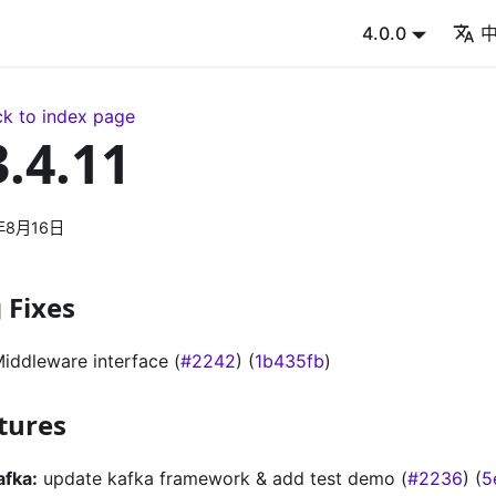
4.0.0
k to index page
3.4.11
年8月16日
 Fixes
Middleware interface (
#2242
) (
1b435fb
)
tures
afka:
update kafka framework & add test demo (
#2236
) (
5