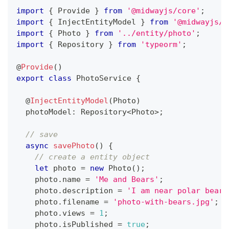
import
{
 Provide 
}
from
'@midwayjs/core'
;
import
{
 InjectEntityModel 
}
from
'@midwayjs/o
import
{
 Photo 
}
from
'../entity/photo'
;
import
{
 Repository 
}
from
'typeorm'
;
@
Provide
(
)
export
class
PhotoService
{
@
InjectEntityModel
(
Photo
)
  photoModel
:
 Repository
<
Photo
>
;
// save
async
savePhoto
(
)
{
// create a entity object
let
 photo 
=
new
Photo
(
)
;
    photo
.
name 
=
'Me and Bears'
;
    photo
.
description 
=
'I am near polar bears
    photo
.
filename 
=
'photo-with-bears.jpg'
;
    photo
.
views 
=
1
;
    photo
.
isPublished 
=
true
;