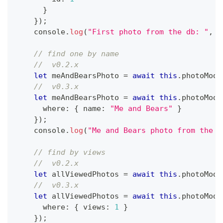
}
}
)
;
console
.
log
(
"First photo from the db: "
,
 f
// find one by name
//  v0.2.x
let
 meAndBearsPhoto 
=
await
this
.
photoMode
//  v0.3.x
let
 meAndBearsPhoto 
=
await
this
.
photoMode
      where
:
{
 name
:
"Me and Bears"
}
}
)
;
console
.
log
(
"Me and Bears photo from the d
// find by views
//  v0.2.x
let
 allViewedPhotos 
=
await
this
.
photoMode
//  v0.3.x
let
 allViewedPhotos 
=
await
this
.
photoMode
      where
:
{
 views
:
1
}
}
)
;