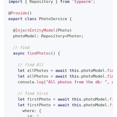
import
{
 Repository 
}
from
'typeorm'
;
@
Provide
(
)
export
class
PhotoService
{
@
InjectEntityModel
(
Photo
)
  photoModel
:
 Repository
<
Photo
>
;
// find
async
findPhotos
(
)
{
// find All
let
 allPhotos 
=
await
this
.
photoModel
.
find
let
 allPhotos 
=
await
this
.
photoModel
.
find
console
.
log
(
"All photos from the db: "
,
 al
// find first
let
 firstPhoto 
=
await
this
.
photoModel
.
fin
let
 firstPhoto 
=
await
this
.
photoModel
.
fin
      where
:
{
        id
:
1