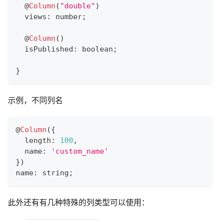
@
Column
(
"double"
)
  views
:
number
;
@
Column
(
)
  isPublished
:
boolean
;
}
示例，不同列名
@
Column
(
{
  length
:
100
,
  name
:
'custom_name'
}
)
name
:
string
;
此外还有有几种特殊的列类型可以使用：