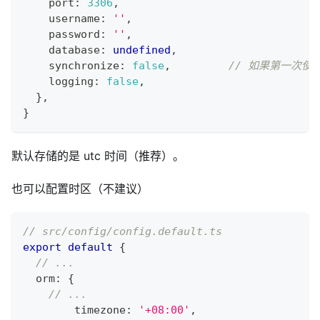
    port
:
3306
,
    username
:
''
,
    password
:
''
,
    database
:
undefined
,
    synchronize
:
false
,
// 如果第一次使
    logging
:
false
,
}
,
}
默认存储的是 utc 时间（推荐）。
也可以配置时区（不建议）
// src/config/config.default.ts
export
default
{
// ...
  orm
:
{
// ...
  	timezone
:
'+08:00'
,