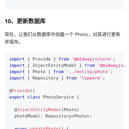
10、更新数据库
现在，让我们从数据库中加载一个 Photo，对其进行更新
并保存。
import
{
 Provide 
}
from
'@midwayjs/core'
;
import
{
 InjectEntityModel 
}
from
'@midwayjs/o
import
{
 Photo 
}
from
'../entity/photo'
;
import
{
 Repository 
}
from
'typeorm'
;
@
Provide
(
)
export
class
PhotoService
{
@
InjectEntityModel
(
Photo
)
  photoModel
:
 Repository
<
Photo
>
;
async
updatePhoto
(
)
{