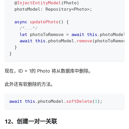
@
InjectEntityModel
(
Photo
)
  photoModel
:
 Repository
<
Photo
>
;
async
updatePhoto
(
)
{
/*...*/
let
 photoToRemove 
=
await
this
.
photoModel
.
await
this
.
photoModel
.
remove
(
photoToRemove
}
}
现在，ID = 1的 Photo 将从数据库中删除。
此外还有软删除的方法。
await
this
.
photoModel
.
softDelete
(
1
)
;
12、创建一对一关联