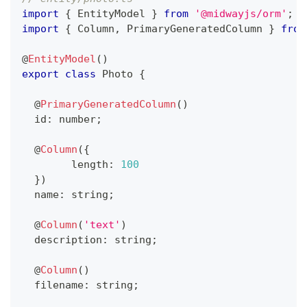
import
{
 EntityModel 
}
from
'@midwayjs/orm'
;
import
{
 Column
,
 PrimaryGeneratedColumn 
}
from
@
EntityModel
(
)
export
class
Photo
{
@
PrimaryGeneratedColumn
(
)
  id
:
number
;
@
Column
(
{
  	length
:
100
}
)
  name
:
string
;
@
Column
(
'text'
)
  description
:
string
;
@
Column
(
)
  filename
:
string
;