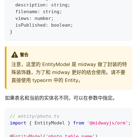
  description
:
string
;
  filename
:
string
;
  views
:
number
;
  isPublished
:
boolean
;
}
警告
注意，这里的 EntityModel 是 midway 做了封装的特
殊装饰器，为了和 midway 更好的结合使用。请不要
直接使用 typeorm 中的 Entity。
如果表名和当前的实体名不同，可以在参数中指定。
// entity/photo.ts
import
{
 EntityModel 
}
from
'@midwayjs/orm'
;
@
EntityModel
(
'photo_table_name'
)