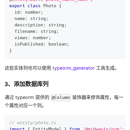
export
class
Photo
{
  id
:
number
;
  name
:
string
;
  description
:
string
;
  filename
:
string
;
  views
:
number
;
  isPublished
:
boolean
;
}
这些实体列也可以使用
typeorm_generator
工具生成。
3、添加数据库列
通过 typeorm 提供的
装饰器来修饰属性，每一
@Column
个属性对应一个列。
// entity/photo.ts
import
{
 EntityModel 
}
from
'@midwayjs/orm'
;