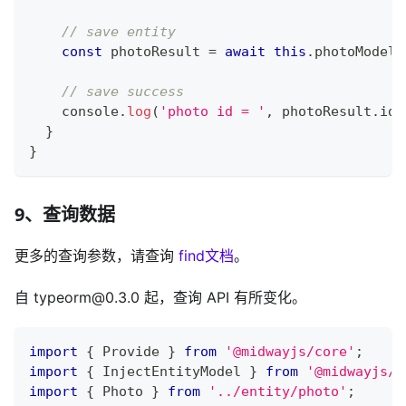
// save entity
const
 photoResult 
=
await
this
.
photoModel
.
// save success
console
.
log
(
'photo id = '
,
 photoResult
.
id
)
}
}
9、查询数据
更多的查询参数，请查询
find文档
。
自 typeorm@0.3.0 起，查询 API 有所变化。
import
{
 Provide 
}
from
'@midwayjs/core'
;
import
{
 InjectEntityModel 
}
from
'@midwayjs/o
import
{
 Photo 
}
from
'../entity/photo'
;