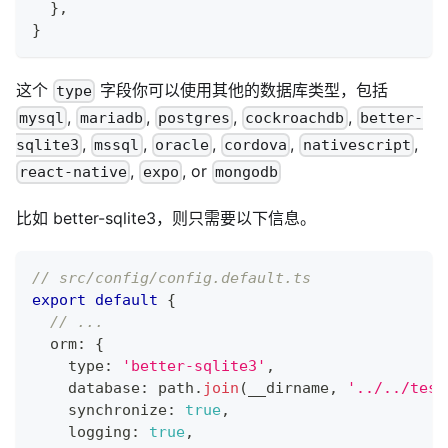
}
,
}
这个
字段你可以使用其他的数据库类型，包括
type
,
,
,
,
mysql
mariadb
postgres
cockroachdb
better-
,
,
,
,
,
sqlite3
mssql
oracle
cordova
nativescript
,
, or
react-native
expo
mongodb
比如 better-sqlite3，则只需要以下信息。
// src/config/config.default.ts
export
default
{
// ...
  orm
:
{
    type
:
'better-sqlite3'
,
    database
:
 path
.
join
(
__dirname
,
'../../test
    synchronize
:
true
,
    logging
:
true
,