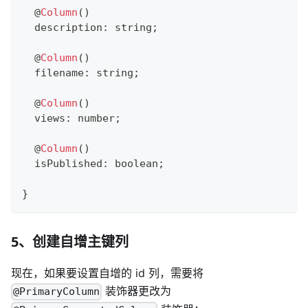
@
Column
(
)
  description
:
string
;
@
Column
(
)
  filename
:
string
;
@
Column
(
)
  views
:
number
;
@
Column
(
)
  isPublished
:
boolean
;
}
5、创建自增主键列
现在，如果要设置自增的 id 列，需要将
装饰器更改为
@PrimaryColumn