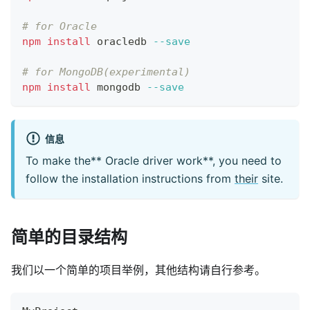
# for Oracle
npm
install
 oracledb 
--save
# for MongoDB(experimental)
npm
install
 mongodb 
--save
信息
To make the** Oracle driver work**, you need to
follow the installation instructions from
their
site.
简单的目录结构
我们以一个简单的项目举例，其他结构请自行参考。