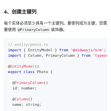
4、创建主键列
每个实体必须至少具有一个主键列。要使列成为主键，您需
要使用
装饰器。
@PrimaryColumn
// entity/photo.ts
import
{
 EntityModel 
}
from
'@midwayjs/orm'
;
import
{
 Column
,
 PrimaryColumn 
}
from
'typeorm
@
EntityModel
(
)
export
class
Photo
{
@
PrimaryColumn
(
)
  id
:
number
;
@
Column
(
)
  name
:
string
;