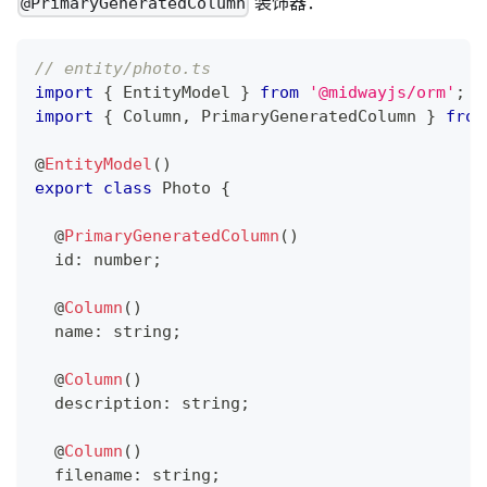
装饰器：
@PrimaryGeneratedColumn
// entity/photo.ts
import
{
 EntityModel 
}
from
'@midwayjs/orm'
;
import
{
 Column
,
 PrimaryGeneratedColumn 
}
from
@
EntityModel
(
)
export
class
Photo
{
@
PrimaryGeneratedColumn
(
)
  id
:
number
;
@
Column
(
)
  name
:
string
;
@
Column
(
)
  description
:
string
;
@
Column
(
)
  filename
:
string
;