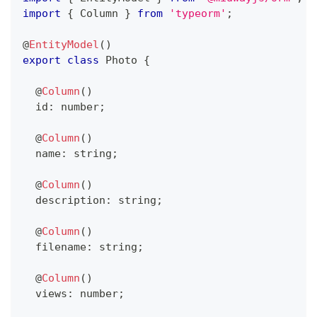
import
{
 Column 
}
from
'typeorm'
;
@
EntityModel
(
)
export
class
Photo
{
@
Column
(
)
  id
:
number
;
@
Column
(
)
  name
:
string
;
@
Column
(
)
  description
:
string
;
@
Column
(
)
  filename
:
string
;
@
Column
(
)
  views
:
number
;