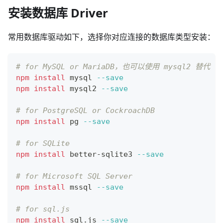
安装数据库 Driver
常用数据库驱动如下，选择你对应连接的数据库类型安装：
# for MySQL or MariaDB，也可以使用 mysql2 替代
npm
install
 mysql 
--save
npm
install
 mysql2 
--save
# for PostgreSQL or CockroachDB
npm
install
 pg 
--save
# for SQLite
npm
install
 better-sqlite3 
--save
# for Microsoft SQL Server
npm
install
 mssql 
--save
# for sql.js
npm
install
 sql.js 
--save