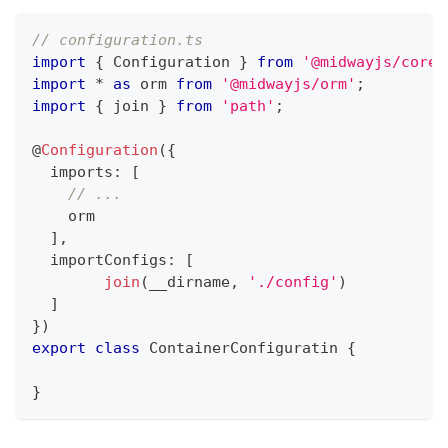
// configuration.ts
import
{
 Configuration 
}
from
'@midwayjs/core'
import
*
as
 orm 
from
'@midwayjs/orm'
;
import
{
 join 
}
from
'path'
;
@
Configuration
(
{
  imports
:
[
// ...
    orm
]
,
  importConfigs
:
[
join
(
__dirname
,
'./config'
)
]
}
)
export
class
ContainerConfiguratin
{
}