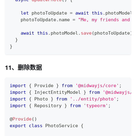
let
 photoToUpdate 
=
await
this
.
photoModel
.
    photoToUpdate
.
name 
=
"Me, my friends and p
await
this
.
photoModel
.
save
(
photoToUpdate
)
;
}
}
11、删除数据
import
{
 Provide 
}
from
'@midwayjs/core'
;
import
{
 InjectEntityModel 
}
from
'@midwayjs/o
import
{
 Photo 
}
from
'../entity/photo'
;
import
{
 Repository 
}
from
'typeorm'
;
@
Provide
(
)
export
class
PhotoService
{