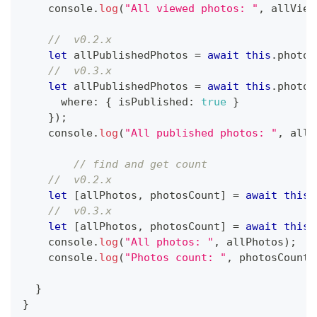
console
.
log
(
"All viewed photos: "
,
 allView
//  v0.2.x
let
 allPublishedPhotos 
=
await
this
.
photoM
//  v0.3.x
let
 allPublishedPhotos 
=
await
this
.
photoM
      where
:
{
 isPublished
:
true
}
}
)
;
console
.
log
(
"All published photos: "
,
 allP
// find and get count
//  v0.2.x
let
[
allPhotos
,
 photosCount
]
=
await
this
.
//  v0.3.x
let
[
allPhotos
,
 photosCount
]
=
await
this
.
console
.
log
(
"All photos: "
,
 allPhotos
)
;
console
.
log
(
"Photos count: "
,
 photosCount
)
}
}