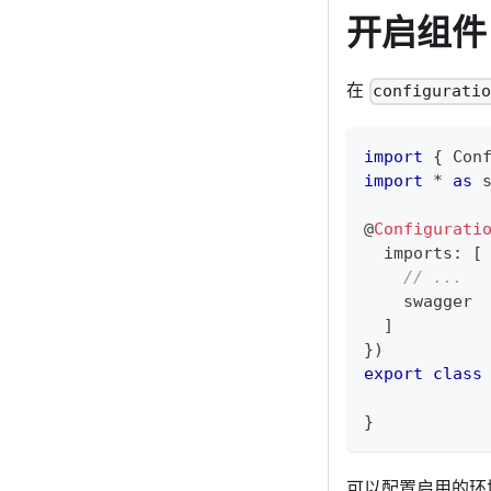
开启组件
在
configurati
import
{
 Con
import
*
as
 
@
Configurati
  imports
:
[
// ...
    swagger
]
}
)
export
class
}
可以配置启用的环