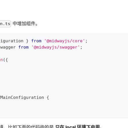
中增加组件。
on.ts
figuration 
}
from
'@midwayjs/core'
;
swagger 
from
'@midwayjs/swagger'
;
on
(
{
MainConfiguration
{
境，比如下面的代码指的是
只在 local 环境下启用
。