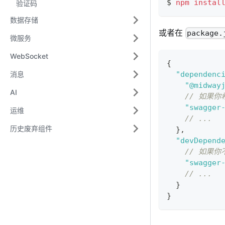
$ 
npm
instal
验证码
数据存储
或者在
package.
微服务
WebSocket
{
消息
"dependenc
"@midway
AI
// 如果
"swagger
运维
// ...
历史废弃组件
}
,
"devDepend
// 如果
"swagger
// ...
}
}