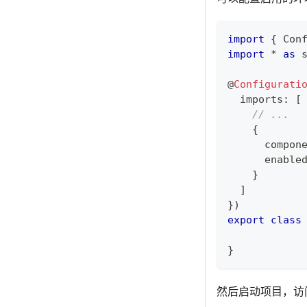
import
{
 Con
import
*
as
 
@
Configurati
  imports
:
[
// ...
{
      compon
      enable
}
]
}
)
export
class
}
然后启动项目，访