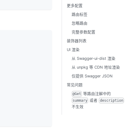
更多配置
路由标签
忽略路由
完整参数配置
装饰器列表
UI 渲染
从 Swagger-ui-dist 渲染
从 unpkg 等 CDN 地址渲染
仅提供 Swagger JSON
常见问题
等路由注解中的
@Get
或者
summary
description
不生效