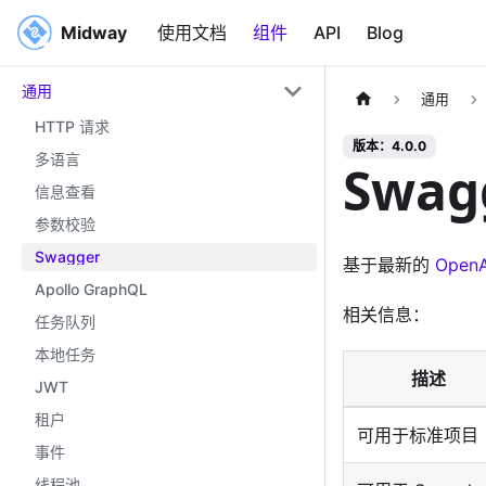
Midway
Midway
使用文档
组件
API
Blog
通用
通用
HTTP 请求
版本：4.0.0
多语言
Swag
信息查看
参数校验
Swagger
基于最新的
OpenA
Apollo GraphQL
相关信息：
任务队列
本地任务
描述
JWT
租户
可用于标准项目
事件
线程池