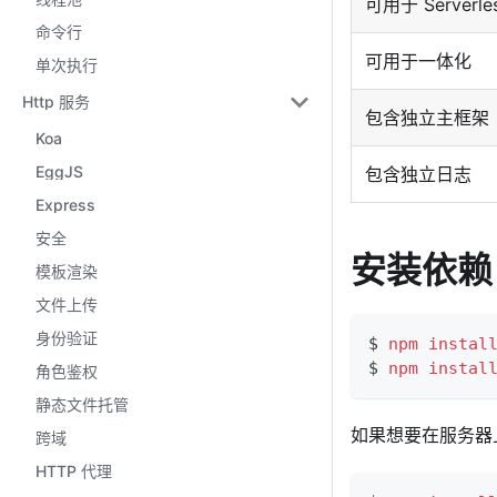
可用于 Serverle
命令行
可用于一体化
单次执行
Http 服务
包含独立主框架
Koa
EggJS
包含独立日志
Express
安全
安装依赖
模板渲染
文件上传
身份验证
$ 
npm
instal
$ 
npm
instal
角色鉴权
静态文件托管
如果想要在服务器上输
跨域
HTTP 代理