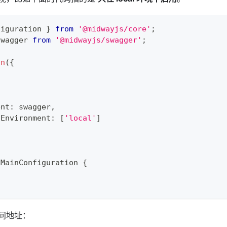
figuration 
}
from
'@midwayjs/core'
;
swagger 
from
'@midwayjs/swagger'
;
on
(
{
ent
:
 swagger
,
dEnvironment
:
[
'local'
]
MainConfiguration
{
问地址：