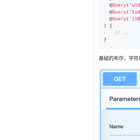
@
Query
(
'ui
@
Query
(
'ti
@
Query
(
'is
)
{
// ...
}
基础的布尔，字符