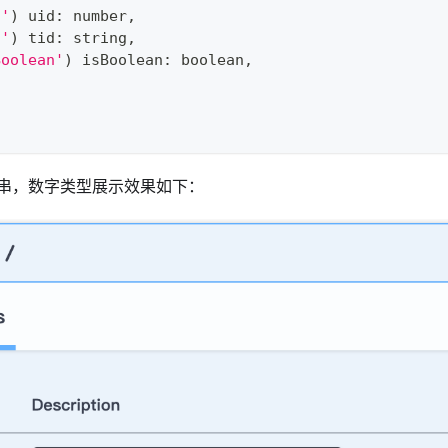
d'
)
 uid
:
number
,
d'
)
 tid
:
string
,
Boolean'
)
 isBoolean
:
boolean
,
串，数字类型展示效果如下：