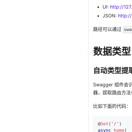
UI:
http://12
JSON:
http:/
路径可以通过
swa
数据类型
自动类型提
Swagger 组件
器，提取路由方法
比如下面的代码：
@
Get
(
'/'
)
async
home
(