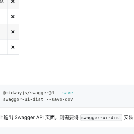
ss
❌
❌
❌
❌
l
 @midwayjs/swagger@4 
--save
l
 swagger-ui-dist --save-dev
出 Swagger API 页面，则需要将
安装
swagger-ui-dist